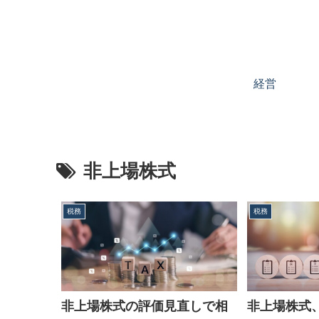
経営
非上場株式
税務
税務
非上場株式の評価見直しで相
非上場株式