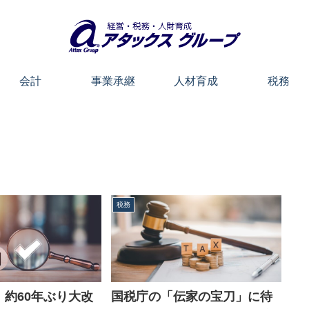
会計
事業承継
人材育成
税務
税務
、約60年ぶり大改
国税庁の「伝家の宝刀」に待