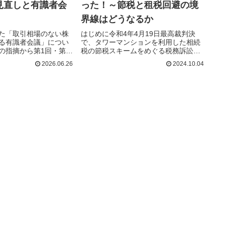
見直しと有識者会
った！～節税と租税回避の境
界線はどうなるか
た「取引相場のない株
はじめに令和4年4月19日最高裁判決
る有識者会議」につい
で、タワーマンションを利用した相続
の指摘から第1回・第
税の節税スキームをめぐる税務訴訟
に…続きを読む
2026.06.26
2024.10.04