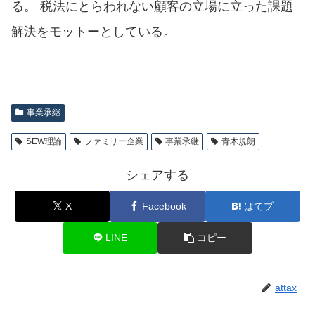
る。 税法にとらわれない顧客の立場に立った課題
解決をモットーとしている。
事業承継
SEW理論
ファミリー企業
事業承継
青木規朗
シェアする
X
Facebook
はてブ
LINE
コピー
attax