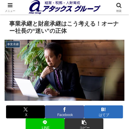
メニュー
検索
事業承継と財産承継はこう考える！オーナ
ー社長の“迷い”の正体
事業承継
X
Facebook
はてブ
LINE
コピー