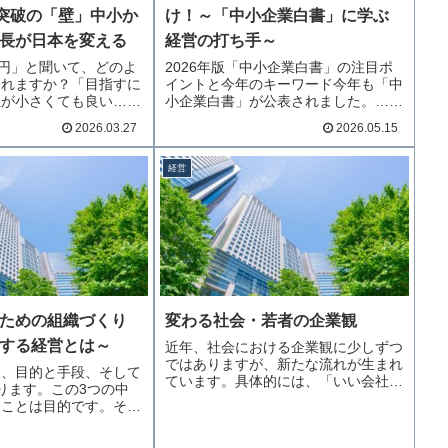
億突破の「壁」中小か
け！～「中小企業白書」に学ぶ
長が日本を変える
経営の打ち手～
億円」と聞いて、どのよ
2026年版「中小企業白書」の注目ポ
たれますか？「目指すに
イントと今年のキーワード今年も「中
上が小さくても良い…続
小企業白書」が公表されました。…続
きを読む
2026.03.27
2026.05.15
経営
ための組織づくり
変わる社会・若者の企業観
する経営とは～
近年、社会における企業観に少しずつ
ではありますが、新たな流れが生まれ
は、目的と手段、そして
ています。具体的には、「いい会社…
ります。この3つの中
続きを読む
なことは目的です。そ…