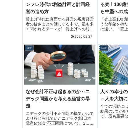
ンフレ時代の利益計画と計画経
る売上100
営の進め方
ら中堅への成
賃上げ時代に直面する経営の現実経営
「売上高100
者の皆さまとお話しする中で、最も多
うな印象を持
く聞かれるテーマが「賃上げへの対…
は遠い」「売
続きを読む
きを読む
2026.02.27
経営
経営
なぜ会計不正は起きるのか～ニ
人々の幸せの
デック問題から考える経営の暴
～人を大切に
走
全ての活動に
結果の3つがあ
ニデックの会計不正問題の概要かねて
で、最も重要
より報じられていたニデック(旧日本
続きを読む
電産)の会計不正問題について、2…続