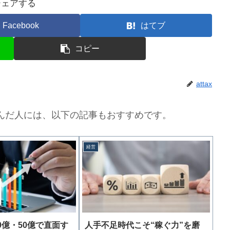
シェアする
Facebook
はてブ
コピー
attax
んだ人には、以下の記事もおすすめです。
経営
0億・50億で直面す
人手不足時代こそ“稼ぐ力”を磨