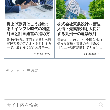
賃上げ原資はこう捻出す
株式会社東条設計～義理
る！インフレ時代の利益
人情・先義後利を大切に
計画と計画経営の進め方
する九州一の建築設計会
社
賃上げ時代に直面する経営の現
筆者は、これまで、全国各地の
実経営者の皆さまとお話しする
様々な業種・業態の会社8500
中で、最も多く聞かれるテーマ
社以上を訪問調査してきました
が「賃上げへの対…続きを読む
が、真にいい会…続きを読む
2026.02.27
2026.06.01
ホーム
経営