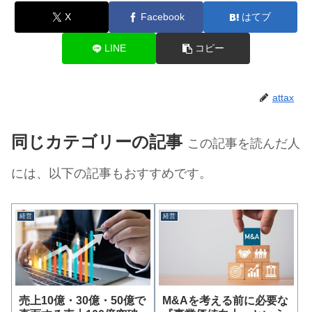
X
Facebook
はてブ
LINE
コピー
attax
同じカテゴリーの記事
この記事を読んだ人
には、以下の記事もおすすめです。
経営
経営
売上10億・30億・50億で
M&Aを考える前に必要な