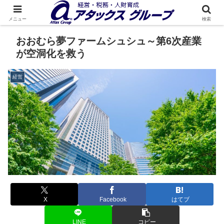
メニュー
検索
おおむら夢ファームシュシュ～第6次産業
が空洞化を救う
経営
X
Facebook
はてブ
LINE
コピー