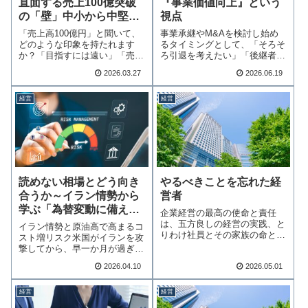
直面する売上100億突破
『事業価値向上』という
の「壁」中小から中堅へ
視点
の成長が日本を変える
「売上高100億円」と聞いて、
事業承継やM&Aを検討し始め
どのような印象を持たれます
るタイミングとして、「そろそ
か？「目指すには遠い」「売上
ろ引退を考えたい」「後継者が
が小さくても良い…続きを読む
見つからない」と…続きを読む
2026.03.27
2026.06.19
経営
経営
読めない相場とどう向き
やるべきことを忘れた経
合うか～イラン情勢から
営者
学ぶ「為替変動に備える
企業経営の最高の使命と責任
経営！」～
は、五方良しの経営の実践、と
イラン情勢と原油高で高まるコ
りわけ社員とその家族の命と生
スト増リスク米国がイランを攻
活を守ることである…続きを読
撃してから、早一か月が過ぎま
む
した。早期決着の…続きを読む
2026.04.10
2026.05.01
経営
経営