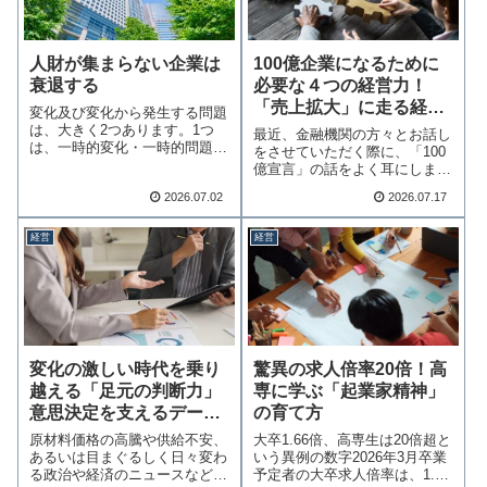
人財が集まらない企業は
100億企業になるために
衰退する
必要な４つの経営力！
「売上拡大」に走る経営
変化及び変化から発生する問題
のリスクとは
は、大きく2つあります。1つ
最近、金融機関の方々とお話し
は、一時的変化・一時的問題で
をさせていただく際に、「100
あり、もう1つは…続きを読む
億宣言」の話をよく耳にしま
す。100億宣言…続きを読む
2026.07.02
2026.07.17
経営
経営
変化の激しい時代を乗り
驚異の求人倍率20倍！高
越える「足元の判断力」
専に学ぶ「起業家精神」
意思決定を支えるデータ
の育て方
の解像度を上げる！
原材料価格の高騰や供給不安、
大卒1.66倍、高専生は20倍超と
あるいは目まぐるしく日々変わ
いう異例の数字2026年3月卒業
る政治や経済のニュースなど、
予定者の大卒求人倍率は、1.66