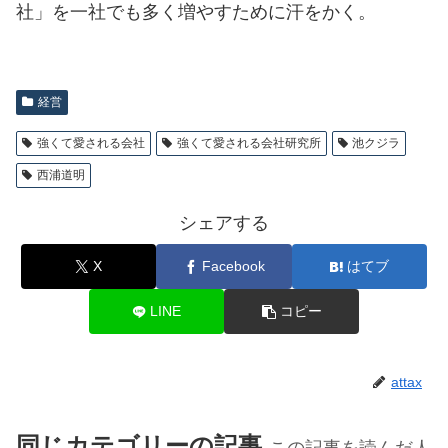
社」を一社でも多く増やすために汗をかく。
経営
強くて愛される会社
強くて愛される会社研究所
池クジラ
西浦道明
シェアする
X
Facebook
はてブ
LINE
コピー
attax
同じカテゴリーの記事
この記事を読んだ人