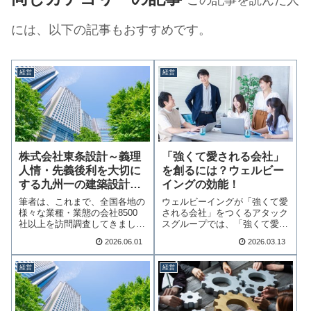
には、以下の記事もおすすめです。
経営
経営
株式会社東条設計～義理
「強くて愛される会社」
人情・先義後利を大切に
を創るには？ウェルビー
する九州一の建築設計会
イングの効能！
社
筆者は、これまで、全国各地の
ウェルビーイングが「強くて愛
様々な業種・業態の会社8500
される会社」をつくるアタック
社以上を訪問調査してきました
スグループでは、「強くて愛さ
が、真にいい会…続きを読む
れる会社を1社で…続きを読む
2026.06.01
2026.03.13
経営
経営