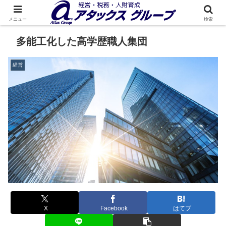
メニュー
検索
多能工化した高学歴職人集団
経営
X
Facebook
はてブ