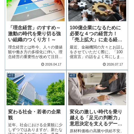
「理念経営」のすすめ～
100億企業になるために
激動の時代を乗り切る強
必要な４つの経営力！
い組織のつくり方！～
「売上拡大」に走る経営
のリスクとは
理念経営とは昨今、人々の価値
最近、金融機関の方々とお話し
観や働き方の多様化に伴い、理
をさせていただく際に、「100
念経営の重要性が改めて注目さ
億宣言」の話をよく耳にしま
れています。理念…続きを読む
す。100億宣言…続きを読む
2026.04.17
2026.07.17
経営
経営
変わる社会・若者の企業
変化の激しい時代を乗り
観
越える「足元の判断力」
意思決定を支えるデータ
近年、社会における企業観に少
の解像度を上げる！
しずつではありますが、新たな
原材料価格の高騰や供給不安、