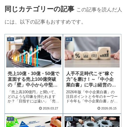
同じカテゴリーの記事
この記事を読んだ人
には、以下の記事もおすすめです。
経営
経営
売上10億・30億・50億で
人手不足時代こそ“稼ぐ
直面する売上100億突破
力”を磨け！～「中小企
の「壁」中小から中堅へ
業白書」に学ぶ経営の打
の成長が日本を変える
ち手～
「売上高100億円」と聞いて、
2026年版「中小企業白書」の
どのような印象を持たれます
注目ポイントと今年のキーワー
か？「目指すには遠い」「売上
ド今年も「中小企業白書」が公
が小さくても良い…続きを読む
表されました。…続きを読む
2026.03.27
2026.05.15
経営
経営