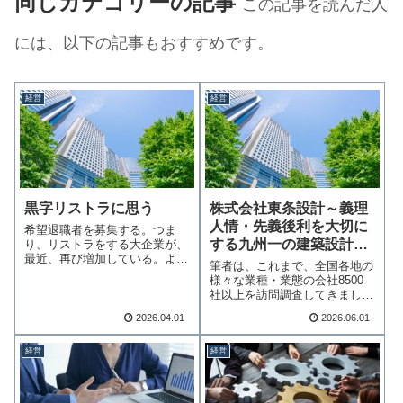
同じカテゴリーの記事
この記事を読んだ人
には、以下の記事もおすすめです。
経営
経営
黒字リストラに思う
株式会社東条設計～義理
人情・先義後利を大切に
希望退職者を募集する。つま
する九州一の建築設計会
り、リストラをする大企業が、
最近、再び増加している。より
社
筆者は、これまで、全国各地の
ひどいのは、そのう…続きを読
様々な業種・業態の会社8500
む
社以上を訪問調査してきました
が、真にいい会…続きを読む
2026.04.01
2026.06.01
経営
経営