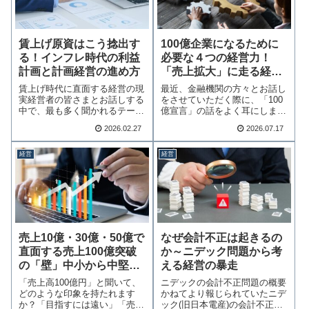
賃上げ原資はこう捻出す
100億企業になるために
る！インフレ時代の利益
必要な４つの経営力！
計画と計画経営の進め方
「売上拡大」に走る経営
のリスクとは
賃上げ時代に直面する経営の現
最近、金融機関の方々とお話し
実経営者の皆さまとお話しする
をさせていただく際に、「100
中で、最も多く聞かれるテーマ
億宣言」の話をよく耳にしま
が「賃上げへの対…続きを読む
す。100億宣言…続きを読む
2026.02.27
2026.07.17
経営
経営
売上10億・30億・50億で
なぜ会計不正は起きるの
直面する売上100億突破
か～ニデック問題から考
の「壁」中小から中堅へ
える経営の暴走
の成長が日本を変える
「売上高100億円」と聞いて、
ニデックの会計不正問題の概要
どのような印象を持たれます
かねてより報じられていたニデ
か？「目指すには遠い」「売上
ック(旧日本電産)の会計不正問