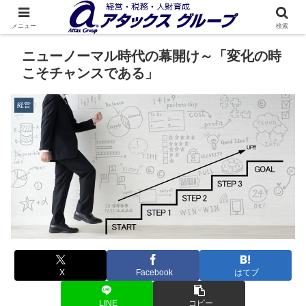
メニュー
検索
ニューノーマル時代の幕開け～「変化の時
こそチャンスである」
経営
X
Facebook
はてブ
LINE
コピー