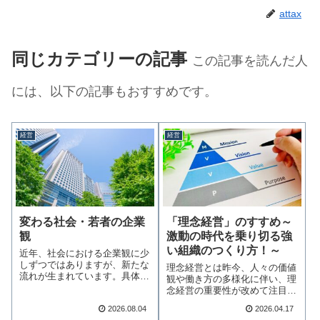
attax
同じカテゴリーの記事
この記事を読んだ人
には、以下の記事もおすすめです。
経営
経営
変わる社会・若者の企業
「理念経営」のすすめ～
観
激動の時代を乗り切る強
い組織のつくり方！～
近年、社会における企業観に少
しずつではありますが、新たな
理念経営とは昨今、人々の価値
流れが生まれています。具体的
観や働き方の多様化に伴い、理
には、「いい会社…続きを読む
念経営の重要性が改めて注目さ
れています。理念…続きを読む
2026.08.04
2026.04.17