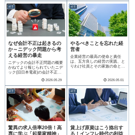
経営
経営
なぜ会計不正は起きるの
やるべきことを忘れた経
か～ニデック問題から考
営者
える経営の暴走
企業経営の最高の使命と責任
は、五方良しの経営の実践、と
ニデックの会計不正問題の概要
りわけ社員とその家族の命と生
かねてより報じられていたニデ
活を守ることである…続きを読
ック(旧日本電産)の会計不正問
む
題について、2…続きを読む
2026.05.29
2026.05.01
経営
経営
賃上げ原資はこう捻出す
驚異の求人倍率20倍！高
る！インフレ時代の利益
専に学ぶ「起業家精神」