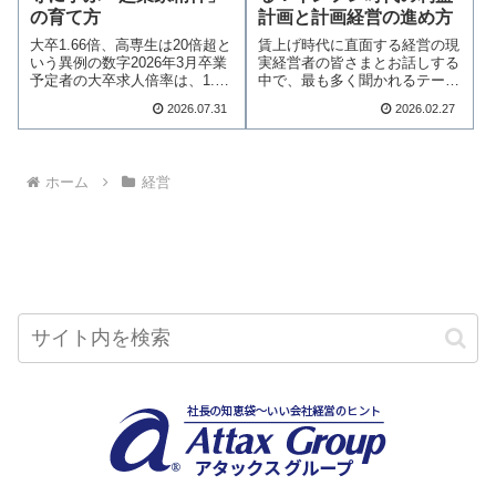
計画と計画経営の進め方
の育て方
賃上げ時代に直面する経営の現
大卒1.66倍、高専生は20倍超と
実経営者の皆さまとお話しする
いう異例の数字2026年3月卒業
中で、最も多く聞かれるテーマ
予定者の大卒求人倍率は、1.66
が「賃上げへの対…続きを読む
倍…続きを読む
2026.07.31
2026.02.27
ホーム
経営