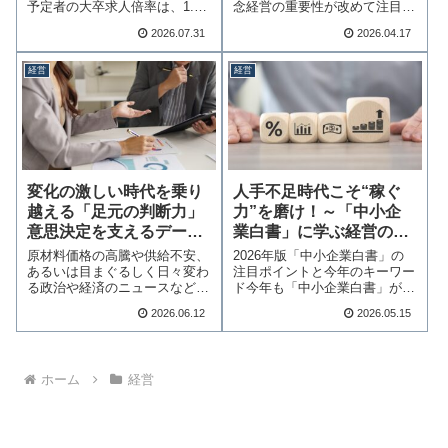
念経営の重要性が改めて注目さ
予定者の大卒求人倍率は、1.66
れています。理念…続きを読む
倍…続きを読む
2026.07.31
2026.04.17
経営
経営
変化の激しい時代を乗り
人手不足時代こそ“稼ぐ
越える「足元の判断力」
力”を磨け！～「中小企
意思決定を支えるデータ
業白書」に学ぶ経営の打
の解像度を上げる！
ち手～
原材料価格の高騰や供給不安、
2026年版「中小企業白書」の
あるいは目まぐるしく日々変わ
注目ポイントと今年のキーワー
る政治や経済のニュースなど、
ド今年も「中小企業白書」が公
私たちを取り巻く…続きを読む
表されました。…続きを読む
2026.06.12
2026.05.15
ホーム
経営