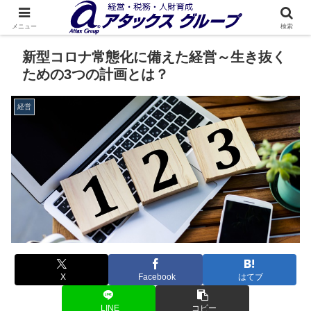
メニュー
検索
新型コロナ常態化に備えた経営～生き抜く
ための3つの計画とは？
経営
X
Facebook
はてブ
LINE
コピー