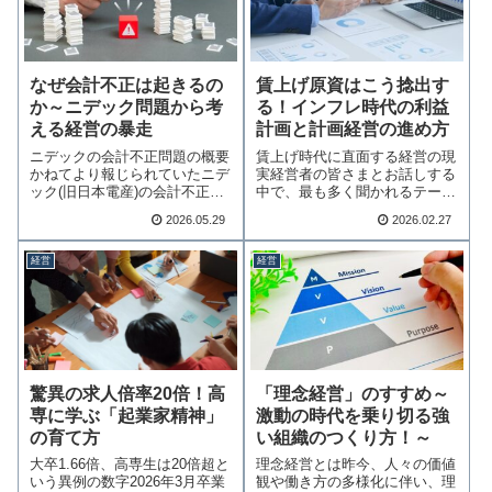
なぜ会計不正は起きるの
賃上げ原資はこう捻出す
か～ニデック問題から考
る！インフレ時代の利益
える経営の暴走
計画と計画経営の進め方
ニデックの会計不正問題の概要
賃上げ時代に直面する経営の現
かねてより報じられていたニデ
実経営者の皆さまとお話しする
ック(旧日本電産)の会計不正問
中で、最も多く聞かれるテーマ
題について、2…続きを読む
が「賃上げへの対…続きを読む
2026.05.29
2026.02.27
経営
経営
「理念経営」のすすめ～
驚異の求人倍率20倍！高
激動の時代を乗り切る強
専に学ぶ「起業家精神」
い組織のつくり方！～
の育て方
理念経営とは昨今、人々の価値
大卒1.66倍、高専生は20倍超と
観や働き方の多様化に伴い、理
いう異例の数字2026年3月卒業