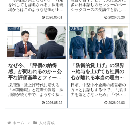
を出しても辞退される」採用現
多い日本話し方センターのベー
場からはこのような悲鳴が上が
シックコースの受講生と話して
っています。こう…続きを読む
いると、上司への…続きを読む
2026.05.01
2026.03.20
人材育成
人材育成
なぜ今、「評価の納得
「防衛的賃上げ」の限界
感」が問われるのか～公
～給与を上げても社員の
平な評価基準とフィード
心が離れる本当の理由～
バックの勘所～
採用難・賃上げ時代に増える
日頃、中堅中小企業の経営者の
「早期離職」と定着の課題「採
方々とお話しする中で、「採用
用難が続く中で、ようやく採用
力を落とさないため」「今いる
できた人材が早期に…続きを読
社員に辞められな…続きを読む
2026.05.22
2026.04.03
む
ホーム
人材育成