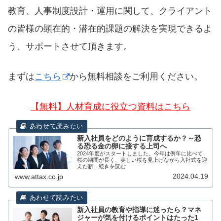
教育、人事制度設計・運用に関して、クライアント
の皆様の顕在的・潜在的課題の解決を実現できるよ
う、サポートさせて頂きます。
まずは
こちら
から無料相談をご利用ください。
【無料】人材育成に役立つ資料はこちら
新入社員をどのように育成するか？～恐
る恐る金の卵に接する上司へ
2024年度がスタートしました。今年は例年に比べて
桜の期間が長く、美しい桜を見上げながら入社式を迎
えた新…続きを読む
2024.04.19
www.attax.co.jp
新入社員の教育や指導に迷ったら？マネ
ジャーが気を付けるポイントはたった1