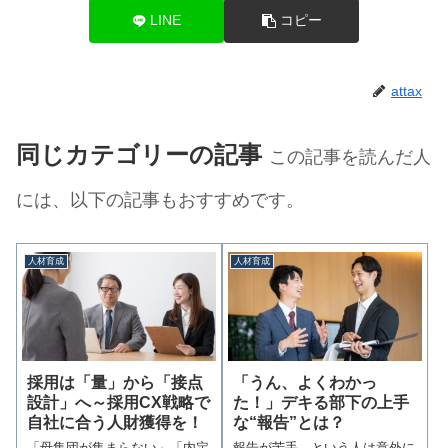
LINE
コピー
attax
同じカテゴリーの記事
この記事を読んだ人
には、以下の記事もおすすめです。
人材育成
人材育成
採用は「量」から「接点
「うん、よくわかっ
設計」へ～採用CX戦略で
た！」デキる部下の上手
自社に合う人財獲得を！
な“報告”とは？
「母集団が集まらない」「内定
報告が苦手、という人は意外に