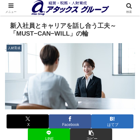
メニュー
検索
新入社員とキャリアを話し合う工夫～
「MUST−CAN−WILL」の輪
人材育成
X
Facebook
はてブ
LINE
コピー