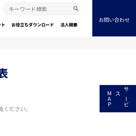
Search
for:
お問い合わせ
ント
お役立ちダウンロード
法人概要
表
P
サ
ー
ビ
スM
A
。
覧ください。