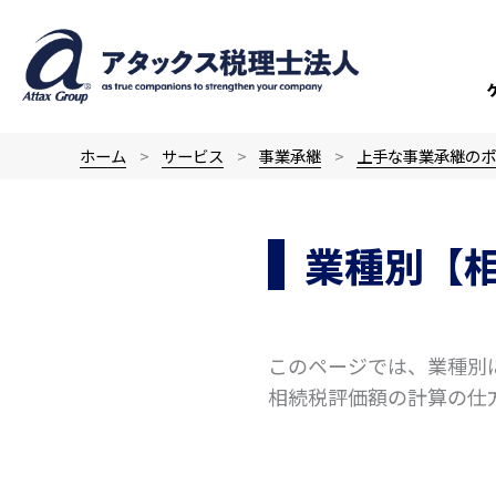
内
容
を
ス
キ
ホーム
サービス
事業承継
上手な事業承継のポ
ッ
プ
業種別【
このページでは、業種別
相続税評価額の計算の仕