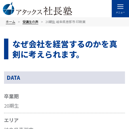
内
容
メニュー
を
ス
ホーム
受講⽣の声
20期生 岐阜県恵那市 印刷業
キ
ッ
なぜ会社を経営するのかを真
プ
剣に考えられます。
DATA
卒業期
20期生
エリア