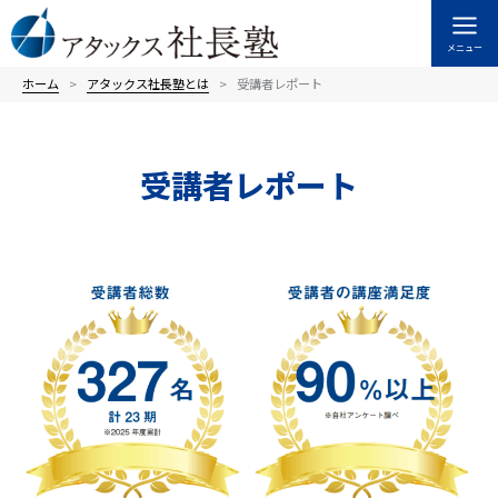
内
容
メニュー
を
ス
ホーム
アタックス社長塾とは
受講者レポート
キ
ッ
プ
受講者レポート