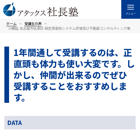
内
容
メニュー
を
ス
ホーム
受講⽣の声
19期生 名古屋市名東区 固定資産税システム評価及び不動産コンサルティング業
キ
ッ
プ
1年間通して受講するのは、正
直頭も体力も使い大変です。し
かし、仲間が出来るのでぜひ
受講することをおすすめしま
す。
DATA