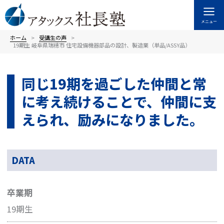
内
容
メニュー
を
ス
ホーム
受講⽣の声
19期生 岐阜県瑞穂市 住宅設備機器部品の設計、製造業（単品/ASSY品）
キ
ッ
プ
同じ19期を過ごした仲間と常
に考え続けることで、仲間に支
えられ、励みになりました。
DATA
卒業期
19期生