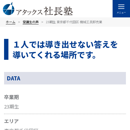
内
容
メニュー
を
ス
ホーム
受講⽣の声
23期生 東京都千代田区 機械工具卸売業
キ
ッ
１人では導き出せない答えを
プ
導いてくれる場所です。
DATA
卒業期
23期生
エリア