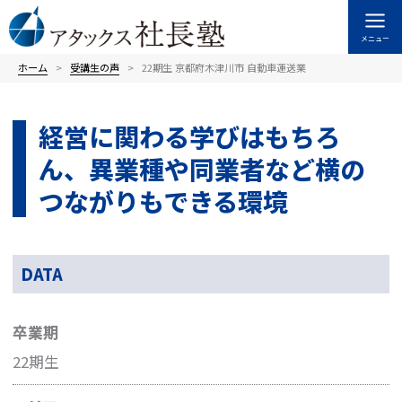
内
容
メニュー
を
ス
ホーム
受講⽣の声
22期生 京都府木津川市 自動車運送業
キ
ッ
経営に関わる学びはもちろ
プ
ん、異業種や同業者など横の
つながりもできる環境
DATA
卒業期
22期生