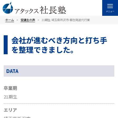
内
容
メニュー
を
ス
ホーム
受講⽣の声
21期生 埼玉県所沢市 梱包発送代行業
キ
ッ
会社が進むべき方向と打ち手
プ
を整理できました。
DATA
卒業期
21期生
エリア