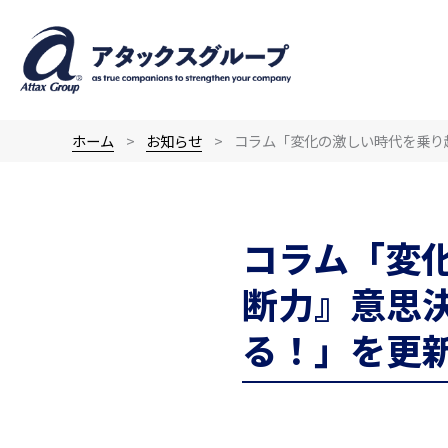
内
容
を
ス
キ
ホーム
お知らせ
コラム「変化の激しい時代を乗り
ッ
プ
コラム「変
断力』意思
る！」を更