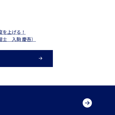
度を上げる！
士 入駒 慶吾）