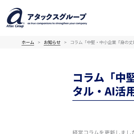
内
容
を
ス
キ
ホーム
お知らせ
コラム「中堅・中小企業『身の丈
ッ
プ
コラム「中
タル・AI活
経営コラムを更新しまし