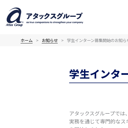
内
容
を
ス
キ
ホーム
お知らせ
学生インターン募集開始のお知ら
ッ
プ
学生インタ
アタックスグループでは
実務を通じて専門的なス