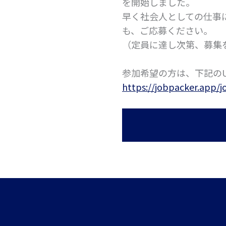
を開始しました。
早く社会人としての仕事
も、ご応募ください。
（定員に達し次第、募集
参加希望の方は、下記の
https://jobpacker.app/j