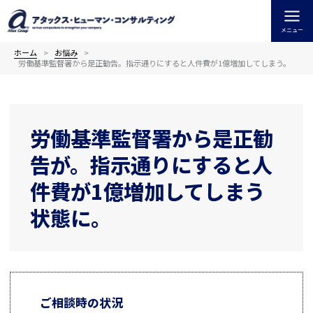
内
容
メニュー
を
ス
ホーム
お悩み
労働基準監督署から是正勧告。指示通りにすると人件費が1億増加してしまう。
キ
ッ
プ
労働基準監督署から是正勧
告が。指示通りにすると人
件費が1億増加してしまう
状態に。
ご相談時の状況