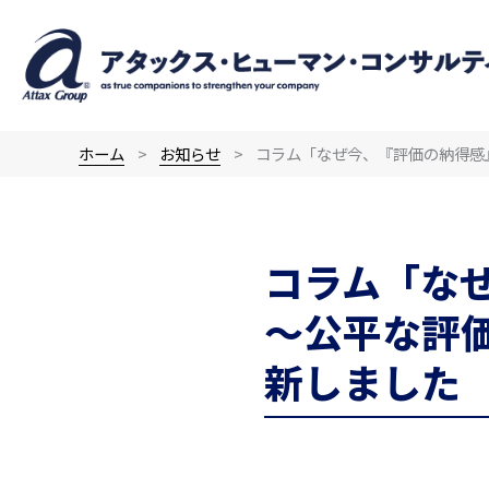
内
容
を
ス
キ
ホーム
お知らせ
コラム「なぜ今、『評価の納得感
ッ
プ
コラム「な
～公平な評
新しました