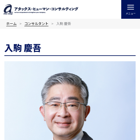
内
容
メニュー
を
ス
ホーム
コンサルタント
入駒 慶吾
キ
ッ
入駒 慶吾
プ