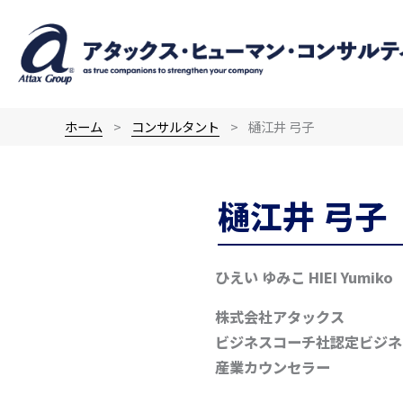
内
容
を
ス
キ
ホーム
コンサルタント
樋江井 弓子
ッ
プ
樋江井 弓子
ひえい ゆみこ
HIEI Yumiko
株式会社アタックス
ビジネスコーチ社認定ビジネ
産業カウンセラー