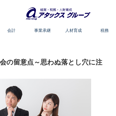
会計
事業承継
人材育成
税務
会の留意点～思わぬ落とし穴に注