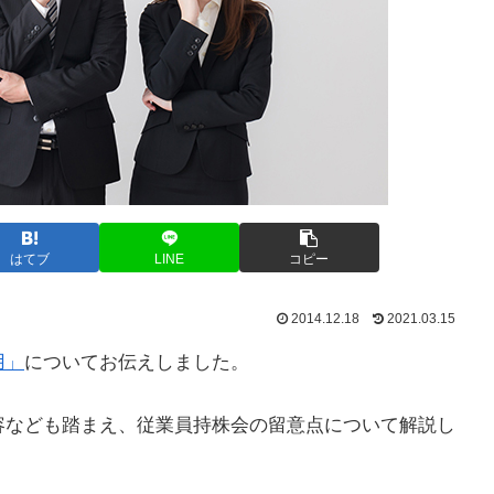
はてブ
LINE
コピー
2014.12.18
2021.03.15
用」
についてお伝えしました。
容なども踏まえ、従業員持株会の留意点について解説し