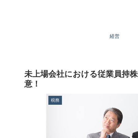
経営
未上場会社における従業員持株
意！
税務