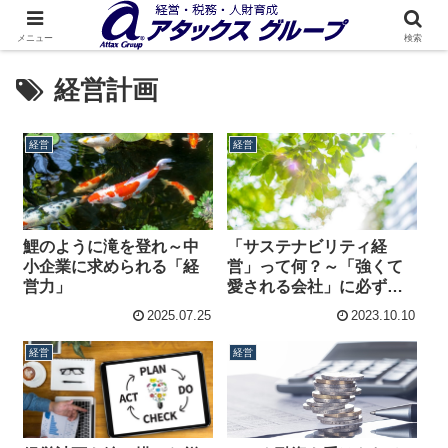
メニュー
検索
経営計画
経営
経営
鯉のように滝を登れ～中
「サステナビリティ経
小企業に求められる「経
営」って何？～「強くて
営力」
愛される会社」に必ずあ
る！
2025.07.25
2023.10.10
経営
経営