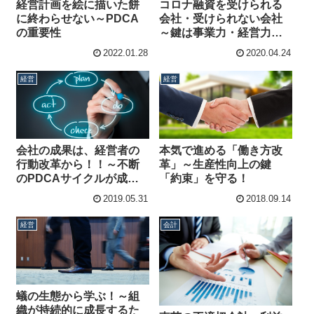
コロナ融資を受けられる
経営計画を絵に描いた餅
会社・受けられない会社
に終わらせない～PDCA
～鍵は事業力・経営力・
の重要性
資金繰り見通し
2022.01.28
2020.04.24
経営
経営
会社の成果は、経営者の
本気で進める「働き方改
行動改革から！！～不断
革」～生産性向上の鍵
のPDCAサイクルが成長
「約束」を守る！
の源！
2019.05.31
2018.09.14
経営
会計
蟻の生態から学ぶ！～組
織が持続的に成長するた