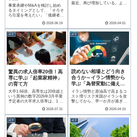
最近、再び増加している。より
事業承継やM&Aを検討し始め
ひどいのは、そのう…続きを読
るタイミングとして、「そろそ
む
ろ引退を考えたい」「後継者が
見つからない」と…続きを読む
2026.06.19
2026.04.01
経営
経営
読めない相場とどう向き
驚異の求人倍率20倍！高
合うか～イラン情勢から
専に学ぶ「起業家精神」
学ぶ「為替変動に備える
の育て方
経営！」～
イラン情勢と原油高で高まるコ
大卒1.66倍、高専生は20倍超と
スト増リスク米国がイランを攻
いう異例の数字2026年3月卒業
撃してから、早一か月が過ぎま
予定者の大卒求人倍率は、1.66
した。早期決着の…続きを読む
倍…続きを読む
2026.07.31
2026.04.10
経営
経営