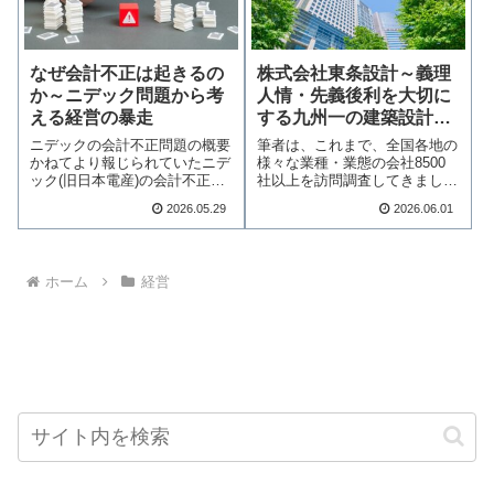
なぜ会計不正は起きるの
株式会社東条設計～義理
か～ニデック問題から考
人情・先義後利を大切に
える経営の暴走
する九州一の建築設計会
社
ニデックの会計不正問題の概要
筆者は、これまで、全国各地の
かねてより報じられていたニデ
様々な業種・業態の会社8500
ック(旧日本電産)の会計不正問
社以上を訪問調査してきました
題について、2…続きを読む
が、真にいい会…続きを読む
2026.05.29
2026.06.01
ホーム
経営