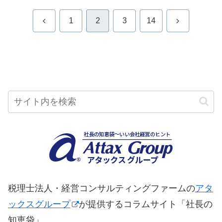
前
次
1
2
3
14
へ
へ
税理士法人・経営コンサルティングファームの
アタ
ックスグループ
が提供するコラムサイト「社長の
知恵袋」。