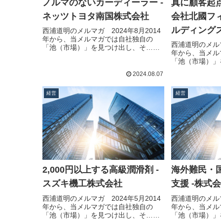
ノルマのないカーディーラー -
真に顧客起点
ネッツトヨタ南国株式会社
会社北國フ
ルディング
西浦道明のメルマガ 2024年8月2014
年から、当メルマガでは自社独自の
西浦道明のメルマ
「池（市場）」を見つけ出し、そ…続
年から、当メル
きを読む
「池（市場）」
きを読む
2024.08.07
経営
経営
2,000円以上する高級潤滑剤 -
海外難民・
スズキ機工株式会社
支援 -株式
西浦道明のメルマガ 2024年5月2014
西浦道明のメルマ
年から、当メルマガでは自社独自の
年から、当メル
「池（市場）」を見つけ出し、そ…続
「池（市場）」