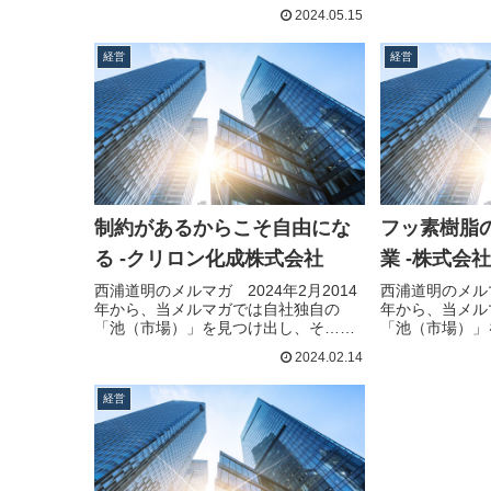
きを読む
きを読む
2024.05.15
経営
経営
制約があるからこそ自由にな
フッ素樹脂
る -クリロン化成株式会社
業 -株式会
西浦道明のメルマガ 2024年2月2014
西浦道明のメルマ
年から、当メルマガでは自社独自の
年から、当メル
「池（市場）」を見つけ出し、そ…続
「池（市場）」
きを読む
きを読む
2024.02.14
経営