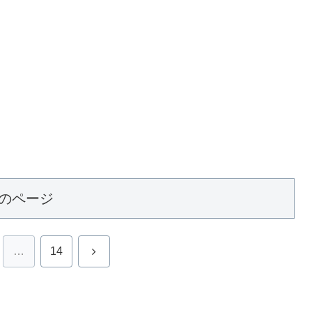
のページ
次
…
14
へ