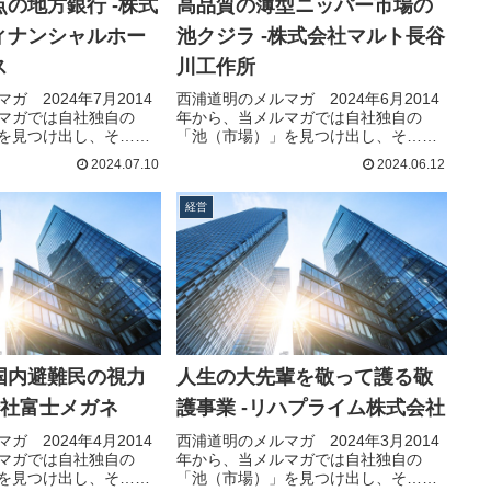
の地方銀行 -株式
高品質の薄型ニッパー市場の
ィナンシャルホー
池クジラ -株式会社マルト長谷
ス
川工作所
ガ 2024年7月2014
西浦道明のメルマガ 2024年6月2014
マガでは自社独自の
年から、当メルマガでは自社独自の
を見つけ出し、そ…続
「池（市場）」を見つけ出し、そ…続
きを読む
2024.07.10
2024.06.12
経営
国内避難民の視力
人生の大先輩を敬って護る敬
会社富士メガネ
護事業 -リハプライム株式会社
ガ 2024年4月2014
西浦道明のメルマガ 2024年3月2014
マガでは自社独自の
年から、当メルマガでは自社独自の
を見つけ出し、そ…続
「池（市場）」を見つけ出し、そ…続