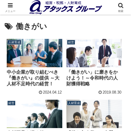
メニュー
検索
働きがい
人材育成
経営
「働きがい」に磨きをか
中小企業が取り組むべき
けよう！～令和時代の人
『働きがい』の提供 ～大
財獲得戦略
人材不足時代の経営！
2024.04.12
2019.08.30
経営
人材育成