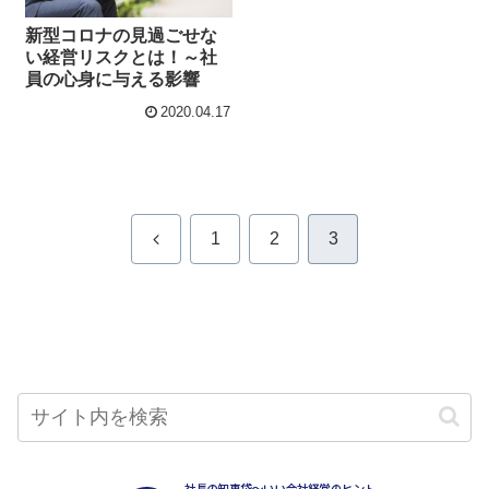
新型コロナの見過ごせな
い経営リスクとは！～社
員の心身に与える影響
2020.04.17
前
1
2
3
へ