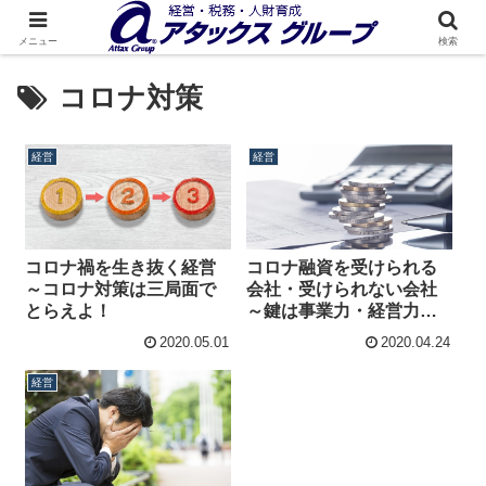
メニュー
検索
コロナ対策
経営
経営
コロナ禍を生き抜く経営
コロナ融資を受けられる
～コロナ対策は三局面で
会社・受けられない会社
とらえよ！
～鍵は事業力・経営力・
資金繰り見通し
2020.05.01
2020.04.24
経営