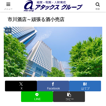
メニュー
検索
市川酒店～頑張る酒小売店
経営
X
Facebook
はてブ
LINE
コピー