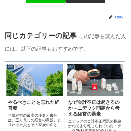
attax
同じカテゴリーの記事
この記事を読んだ人
には、以下の記事もおすすめです。
経営
経営
やるべきことを忘れた経
なぜ会計不正は起きるの
営者
か～ニデック問題から考
える経営の暴走
企業経営の最高の使命と責任
は、五方良しの経営の実践、と
ニデックの会計不正問題の概要
りわけ社員とその家族の命と生
かねてより報じられていたニデ
活を守ることである…続きを読
ック(旧日本電産)の会計不正問