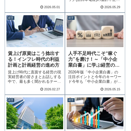
む
題について、2…続きを読む
2026.05.01
2026.05.29
経営
経営
賃上げ原資はこう捻出す
人手不足時代こそ“稼ぐ
る！インフレ時代の利益
力”を磨け！～「中小企
計画と計画経営の進め方
業白書」に学ぶ経営の打
ち手～
賃上げ時代に直面する経営の現
2026年版「中小企業白書」の
実経営者の皆さまとお話しする
注目ポイントと今年のキーワー
中で、最も多く聞かれるテーマ
ド今年も「中小企業白書」が公
が「賃上げへの対…続きを読む
表されました。…続きを読む
2026.02.27
2026.05.15
経営
経営