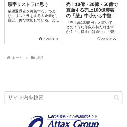
黒字リストラに思う
売上10億・30億・50億で
直面する売上100億突破
希望退職者を募集する。つま
の「壁」中小から中堅へ
り、リストラをする大企業が、
最近、再び増加している。より
の成長が日本を変える
「売上高100億円」と聞いて、
ひどいのは、そのう…続きを読
どのような印象を持たれます
む
か？「目指すには遠い」「売上
が小さくても良い…続きを読む
2026.04.01
2026.03.27
ホーム
経営