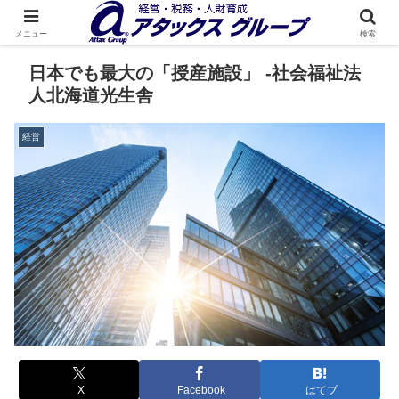
メニュー
検索
日本でも最大の「授産施設」 -社会福祉法
人北海道光生舎
経営
X
Facebook
はてブ