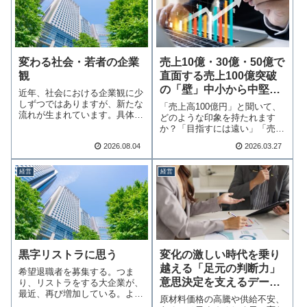
変わる社会・若者の企業
売上10億・30億・50億で
観
直面する売上100億突破
の「壁」中小から中堅へ
近年、社会における企業観に少
の成長が日本を変える
しずつではありますが、新たな
「売上高100億円」と聞いて、
流れが生まれています。具体的
どのような印象を持たれます
には、「いい会社…続きを読む
か？「目指すには遠い」「売上
が小さくても良い…続きを読む
2026.08.04
2026.03.27
経営
経営
黒字リストラに思う
変化の激しい時代を乗り
越える「足元の判断力」
希望退職者を募集する。つま
意思決定を支えるデータ
り、リストラをする大企業が、
最近、再び増加している。より
の解像度を上げる！
原材料価格の高騰や供給不安、
ひどいのは、そのう…続きを読