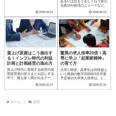
あるいは目まぐるしく日々変わ
む
る政治や経済のニュースなど、
私たちを取り巻く…続きを読む
2026.04.01
2026.06.12
経営
経営
賃上げ原資はこう捻出す
驚異の求人倍率20倍！高
る！インフレ時代の利益
専に学ぶ「起業家精神」
計画と計画経営の進め方
の育て方
賃上げ時代に直面する経営の現
大卒1.66倍、高専生は20倍超と
実経営者の皆さまとお話しする
いう異例の数字2026年3月卒業
中で、最も多く聞かれるテーマ
予定者の大卒求人倍率は、1.66
が「賃上げへの対…続きを読む
倍…続きを読む
2026.02.27
2026.07.31
ホーム
経営