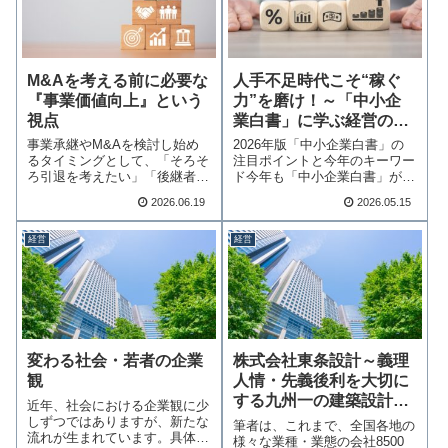
M&Aを考える前に必要な
人手不足時代こそ“稼ぐ
『事業価値向上』という
力”を磨け！～「中小企
視点
業白書」に学ぶ経営の打
ち手～
事業承継やM&Aを検討し始め
2026年版「中小企業白書」の
るタイミングとして、「そろそ
注目ポイントと今年のキーワー
ろ引退を考えたい」「後継者が
ド今年も「中小企業白書」が公
見つからない」と…続きを読む
表されました。…続きを読む
2026.06.19
2026.05.15
経営
経営
変わる社会・若者の企業
株式会社東条設計～義理
観
人情・先義後利を大切に
する九州一の建築設計会
近年、社会における企業観に少
社
しずつではありますが、新たな
筆者は、これまで、全国各地の
流れが生まれています。具体的
様々な業種・業態の会社8500