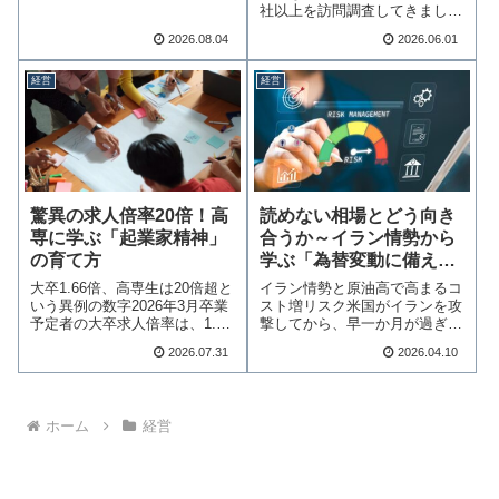
には、「いい会社…続きを読む
社以上を訪問調査してきました
が、真にいい会…続きを読む
2026.08.04
2026.06.01
経営
経営
読めない相場とどう向き
驚異の求人倍率20倍！高
合うか～イラン情勢から
専に学ぶ「起業家精神」
学ぶ「為替変動に備える
の育て方
経営！」～
イラン情勢と原油高で高まるコ
大卒1.66倍、高専生は20倍超と
スト増リスク米国がイランを攻
いう異例の数字2026年3月卒業
撃してから、早一か月が過ぎま
予定者の大卒求人倍率は、1.66
した。早期決着の…続きを読む
倍…続きを読む
2026.07.31
2026.04.10
ホーム
経営