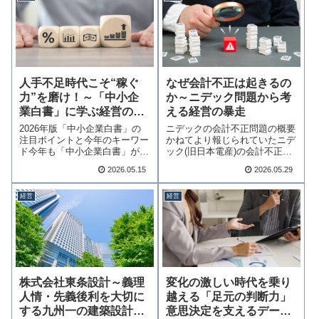
人手不足時代こそ“稼ぐ
なぜ会計不正は起きるの
力”を磨け！～「中小企
か～ニデック問題から考
業白書」に学ぶ経営の打
える経営の暴走
ち手～
2026年版「中小企業白書」の
ニデックの会計不正問題の概要
注目ポイントと今年のキーワー
かねてより報じられていたニデ
ド今年も「中小企業白書」が公
ック(旧日本電産)の会計不正問
表されました。…続きを読む
題について、2…続きを読む
2026.05.15
2026.05.29
経営
経営
株式会社東条設計～義理
変化の激しい時代を乗り
人情・先義後利を大切に
越える「足元の判断力」
する九州一の建築設計会
意思決定を支えるデータ