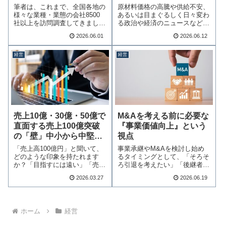
社
の解像度を上げる！
筆者は、これまで、全国各地の
原材料価格の高騰や供給不安、
様々な業種・業態の会社8500
あるいは目まぐるしく日々変わ
社以上を訪問調査してきました
る政治や経済のニュースなど、
が、真にいい会…続きを読む
私たちを取り巻く…続きを読む
2026.06.01
2026.06.12
経営
経営
売上10億・30億・50億で
M&Aを考える前に必要な
直面する売上100億突破
『事業価値向上』という
の「壁」中小から中堅へ
視点
の成長が日本を変える
「売上高100億円」と聞いて、
事業承継やM&Aを検討し始め
どのような印象を持たれます
るタイミングとして、「そろそ
か？「目指すには遠い」「売上
ろ引退を考えたい」「後継者が
が小さくても良い…続きを読む
見つからない」と…続きを読む
2026.03.27
2026.06.19
ホーム
経営