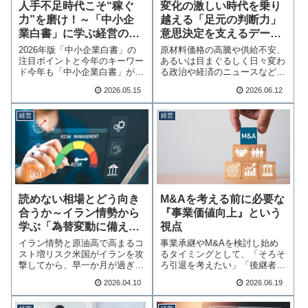
人手不足時代こそ“稼ぐ
変化の激しい時代を乗り
力”を磨け！～「中小企
越える「足元の判断力」
業白書」に学ぶ経営の打
意思決定を支えるデータ
ち手～
の解像度を上げる！
2026年版「中小企業白書」の
原材料価格の高騰や供給不安、
注目ポイントと今年のキーワー
あるいは目まぐるしく日々変わ
ド今年も「中小企業白書」が公
る政治や経済のニュースなど、
表されました。…続きを読む
私たちを取り巻く…続きを読む
2026.05.15
2026.06.12
経営
経営
読めない相場とどう向き
M&Aを考える前に必要な
合うか～イラン情勢から
『事業価値向上』という
学ぶ「為替変動に備える
視点
経営！」～
イラン情勢と原油高で高まるコ
事業承継やM&Aを検討し始め
スト増リスク米国がイランを攻
るタイミングとして、「そろそ
撃してから、早一か月が過ぎま
ろ引退を考えたい」「後継者が
した。早期決着の…続きを読む
見つからない」と…続きを読む
2026.04.10
2026.06.19