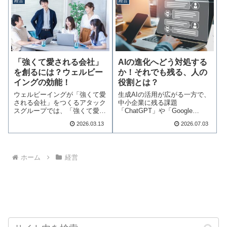
経営
経営
「強くて愛される会社」
AIの進化へどう対処する
を創るには？ウェルビー
か！それでも残る、人の
イングの効能！
役割とは？
ウェルビーイングが「強くて愛
生成AIの活用が広がる一方で、
される会社」をつくるアタック
中小企業に残る課題
スグループでは、「強くて愛さ
「ChatGPT」や「Google
れる会社を1社で…続きを読む
Gemini」「…続きを読む
2026.03.13
2026.07.03
ホーム
経営