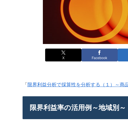
X
Facebook
「
限界利益分析で採算性を分析する（１）～商
限界利益率の活用例～地域別～