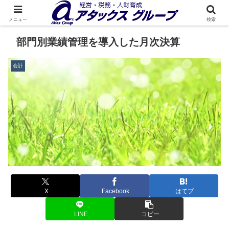
メニュー
検索
部門別業績管理を導入した月次決算
会計
X
Facebook
はてブ
LINE
コピー