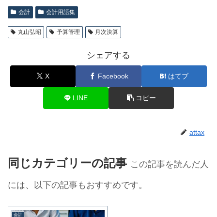
会計
会計用語集
丸山弘昭
予算管理
月次決算
シェアする
X
Facebook
はてブ
LINE
コピー
attax
同じカテゴリーの記事
この記事を読んだ人
には、以下の記事もおすすめです。
会計