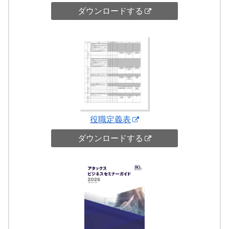
ダウンロードする
役職定義表
ダウンロードする