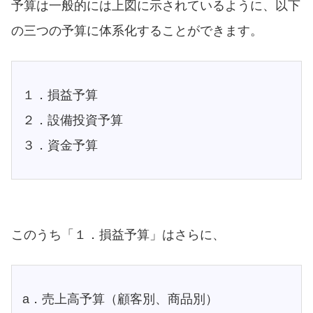
予算は一般的には上図に示されているように、以下
の三つの予算に体系化することができます。
１．損益予算
２．設備投資予算
３．資金予算
このうち「１．損益予算」はさらに、
a．売上高予算（顧客別、商品別）