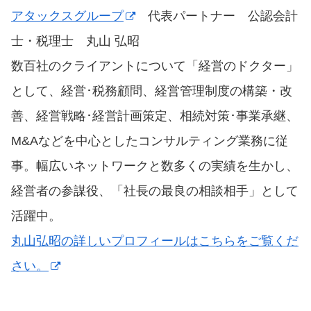
アタックスグループ
代表パートナー 公認会計
士・税理士 丸山 弘昭
数百社のクライアントについて「経営のドクター」
として、経営･税務顧問、経営管理制度の構築・改
善、経営戦略･経営計画策定、相続対策･事業承継、
M&Aなどを中心としたコンサルティング業務に従
事。幅広いネットワークと数多くの実績を生かし、
経営者の参謀役、「社長の最良の相談相手」として
活躍中。
丸山弘昭の詳しいプロフィールはこちらをご覧くだ
さい。