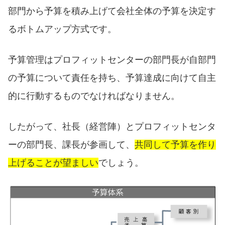
部門から予算を積み上げて会社全体の予算を決定す
るボトムアップ方式です。
予算管理はプロフィットセンターの部門長が自部門
の予算について責任を持ち、予算達成に向けて自主
的に行動するものでなければなりません。
したがって、社長（経営陣）とプロフィットセンタ
ーの部門長、課長が参画して、
共同して予算を作り
上げることが望ましい
でしょう。