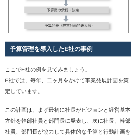
予算管理を導入したE社の事例
ここでE社の例を見てみましょう。
E社では、毎年、二ヶ月をかけて事業発展計画を策
定しています。
この計画は、まず最初に社長がビジョンと経営基本
方針を幹部社員と部門長に発表し、次に社長、幹部
社員、部門長が協力して具体的な予算と行動計画を