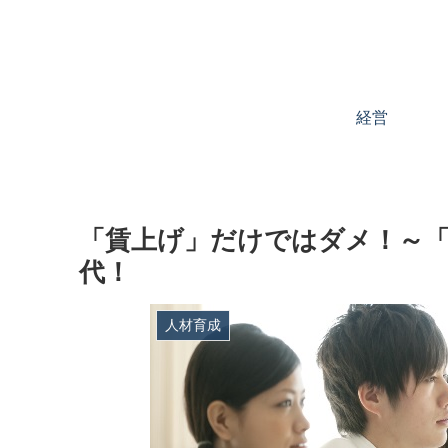
経営
「賃上げ」だけではダメ！～「
代！
人材育成