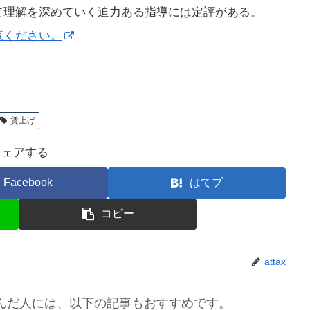
て理解を深めていく迫力ある指導には定評がある。
覧ください。
賃上げ
シェアする
Facebook
はてブ
コピー
attax
んだ人には、以下の記事もおすすめです。