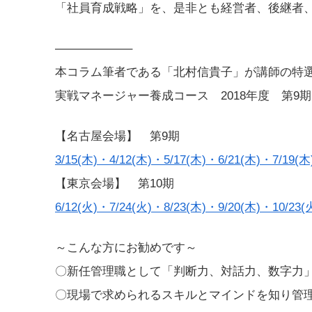
「社員育成戦略」を、是非とも経営者、後継者
——————–
本コラム筆者である「北村信貴子」が講師の特
実戦マネージャー養成コース 2018年度 第9
【名古屋会場】 第9期
3/15(木)・4/12(木)・5/17(木)・6/21(木)・7/19(
【東京会場】 第10期
6/12(火)・7/24(火)・8/23(木)・9/20(木)・10/23
～こんな方にお勧めです～
〇新任管理職として「判断力、対話力、数字力
〇現場で求められるスキルとマインドを知り管