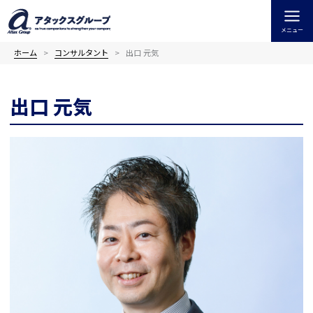
内
容
メニュー
を
ス
ホーム
コンサルタント
出口 元気
キ
ッ
出口 元気
プ