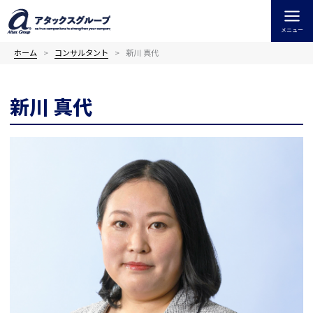
内
容
メニュー
を
ス
ホーム
コンサルタント
新川 真代
キ
ッ
新川 真代
プ