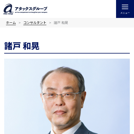
内
容
メニュー
を
ス
ホーム
コンサルタント
諸戸 和晃
キ
ッ
諸戸 和晃
プ