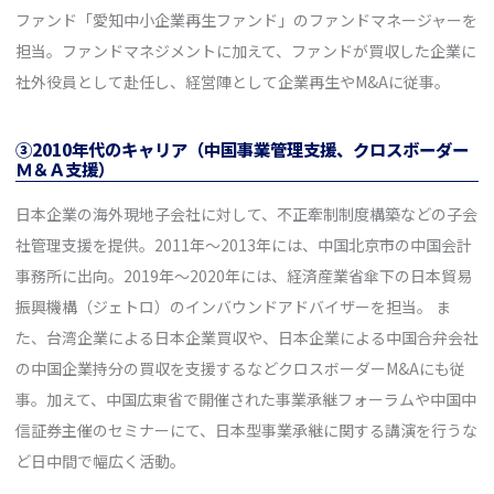
ファンド「愛知中小企業再生ファンド」のファンドマネージャーを
担当。ファンドマネジメントに加えて、ファンドが買収した企業に
社外役員として赴任し、経営陣として企業再生やM&Aに従事。
③2010年代のキャリア（中国事業管理支援、クロスボーダー
Ｍ＆Ａ支援）
日本企業の海外現地子会社に対して、不正牽制制度構築などの子会
社管理支援を提供。2011年～2013年には、中国北京市の中国会計
事務所に出向。2019年～2020年には、経済産業省傘下の日本貿易
振興機構（ジェトロ）のインバウンドアドバイザーを担当。 ま
た、台湾企業による日本企業買収や、日本企業による中国合弁会社
の中国企業持分の買収を支援するなどクロスボーダーM&Aにも従
事。加えて、中国広東省で開催された事業承継フォーラムや中国中
信証券主催のセミナーにて、日本型事業承継に関する講演を行うな
ど日中間で幅広く活動。