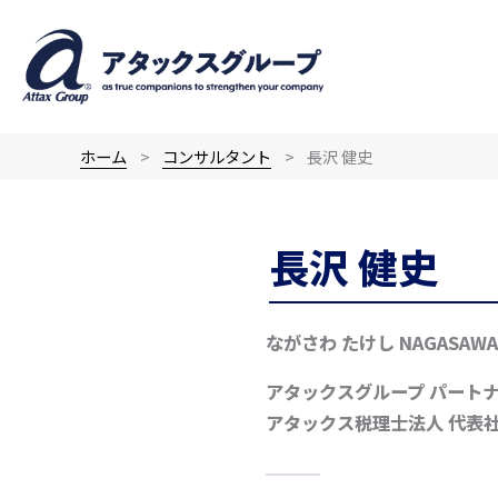
内
容
を
ス
キ
ホーム
コンサルタント
長沢 健史
ッ
プ
長沢 健史
ながさわ たけし
NAGASAWA 
アタックスグループ パート
アタックス税理士法人 代表社