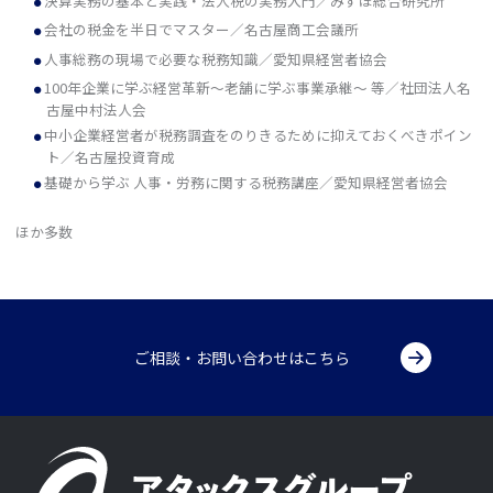
決算実務の基本と実践・法人税の実務入門／みずほ総合研究所
会社の税金を半日でマスター／名古屋商工会議所
人事総務の現場で必要な税務知識／愛知県経営者協会
100年企業に学ぶ経営革新～老舗に学ぶ事業承継～ 等／社団法人名
古屋中村法人会
中小企業経営者が税務調査をのりきるために抑えておくべきポイン
ト／名古屋投資育成
基礎から学ぶ 人事・労務に関する税務講座／愛知県経営者協会
ほか多数
ご相談・お問い合わせはこちら