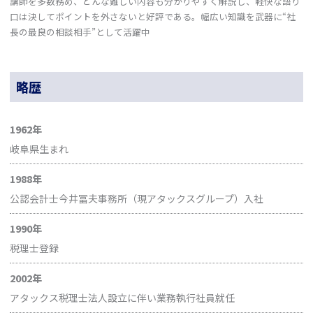
講師を多数務め、どんな難しい内容も分かりやすく解説し、軽快な語り
口は決してポイントを外さないと好評である。幅広い知識を武器に“社
長の最良の相談相手”として活躍中
略歴
1962年
岐阜県生まれ
1988年
公認会計士今井冨夫事務所（現アタックスグループ）入社
1990年
税理士登録
2002年
アタックス税理士法人設立に伴い業務執行社員就任