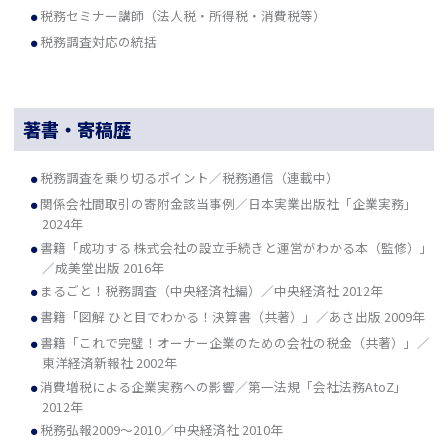
税務セミナー講師（法人税・所得税・消費税等）
税務調査対応の統括
著書・寄稿歴
税務調査を乗り切るポイント／税務通信（連載中）
関係会社間取引の寄附金該当事例／日本実業出版社「企業実務」
2024年
書籍「成功する 株式会社の設立手続きと運営がわかる本（監修）」
／成美堂出版 2016年
まるごと！税務調査（中央経済社編）／中央経済社 2012年
書籍「図解 ひと目でわかる！決算書（共著）」／あさ出版 2009年
書籍「これで完璧！オーナー企業のための会社の税金（共著）」／
東洋経済新報社 2002年
消費増税による企業実務への影響／第一法規「会社法務AtoZ」
2012年
税務弘報2009～2010／中央経済社 2010年