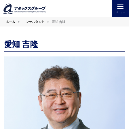
内
容
メニュー
を
ス
ホーム
コンサルタント
愛知 吉隆
キ
ッ
愛知 吉隆
プ