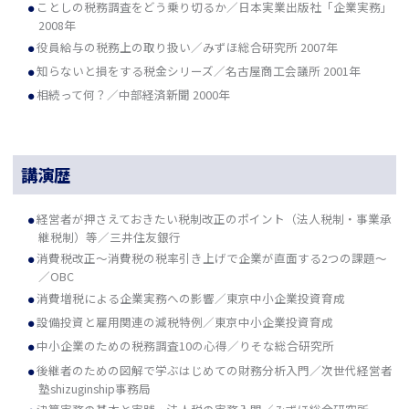
ことしの税務調査をどう乗り切るか／日本実業出版社「企業実務」
2008年
役員給与の税務上の取り扱い／みずほ総合研究所 2007年
知らないと損をする税金シリーズ／名古屋商工会議所 2001年
相続って何？／中部経済新聞 2000年
講演歴
経営者が押さえておきたい税制改正のポイント（法人税制・事業承
継税制）等／三井住友銀行
消費税改正～消費税の税率引き上げで企業が直面する2つの課題～
／OBC
消費増税による企業実務への影響／東京中小企業投資育成
設備投資と雇用関連の減税特例／東京中小企業投資育成
中小企業のための税務調査10の心得／りそな総合研究所
後継者のための図解で学ぶはじめての財務分析入門／次世代経営者
塾shizuginship事務局