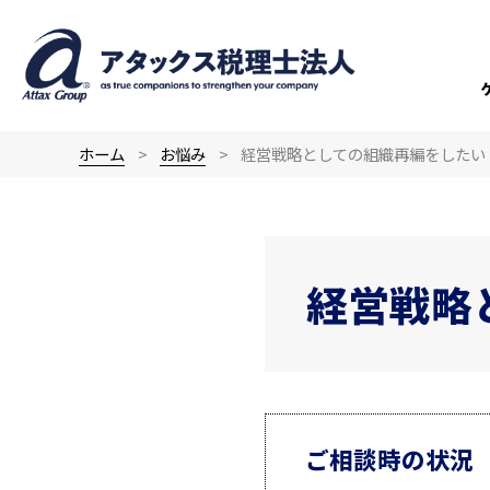
内
容
を
ス
キ
ホーム
お悩み
経営戦略としての組織再編をしたい
ッ
プ
経営戦略
ご相談時の状況