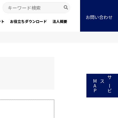
Search
for:
お問い合わせ
ント
お役立ちダウンロード
法人概要
P
サ
ー
ビ
スM
A