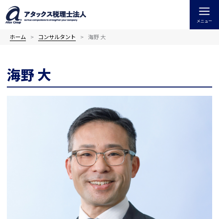
内
容
メニュー
を
ス
ホーム
コンサルタント
海野 大
キ
ッ
海野 大
プ