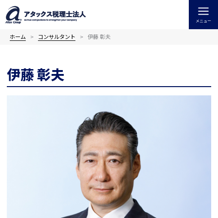
内
容
メニュー
を
ス
ホーム
コンサルタント
伊藤 彰夫
キ
ッ
伊藤 彰夫
プ