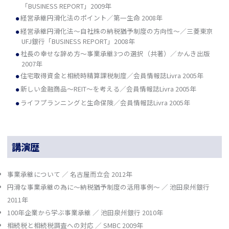
「BUSINESS REPORT」2009年
経営承継円滑化法のポイント／第一生命 2008年
経営承継円滑化法～自社株の納税猶予制度の方向性～／三菱東京
UFJ銀行「BUSINESS REPORT」2008年
社長の幸せな辞め方～事業承継3つの選択（共著）／かんき出版
2007年
住宅取得資金と相続時精算課税制度／会員情報誌Livra 2005年
新しい金融商品～REIT～を考える／会員情報誌Livra 2005年
ライフプランニングと生命保険／会員情報誌Livra 2005年
講演歴
事業承継について ／ 名古屋而立会 2012年
円滑な事業承継の為に～納税猶予制度の活用事例～ ／ 池田泉州銀行
2011年
100年企業から学ぶ事業承継 ／ 池田泉州銀行 2010年
相続税と相続税調査への対応 ／ SMBC 2009年