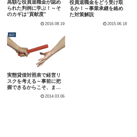
高額な役員退職金が認め
役員退職金をどう受け取
られた判例に学ぶ！～そ
るか！～事業承継を絡め
のカギは“貢献度”
た対策解説
2016.08.19
2015.06.18
会計
実態貸借対照表で経営リ
スクを考える～事前に把
握できるからこそ、まだ
打つ手がある！
2014.03.06