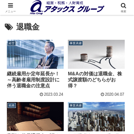
メニュー
検索
退職金
経営
事業承継
M&Aの対価は退職金、株
継続雇用か定年延長か！
式譲渡額のどちらがお
～高齢者雇用制度設計に
得？
伴う退職金の注意点
2023.03.24
2020.04.07
税務
事業承継